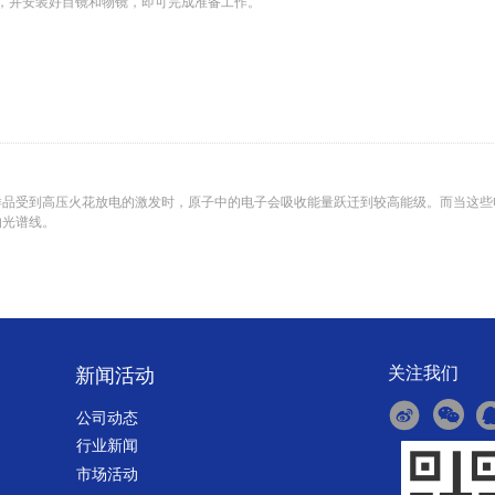
，并安装好目镜和物镜，即可完成准备工作。
样品受到高压火花放电的激发时，原子中的电子会吸收能量跃迁到较高能级。而当这些
的光谱线。
关注我们
新闻活动
公司动态
应性强等技术特点，在金属质量控制、石油石化行业应用等领域发挥着重要作用，为
行业新闻
市场活动