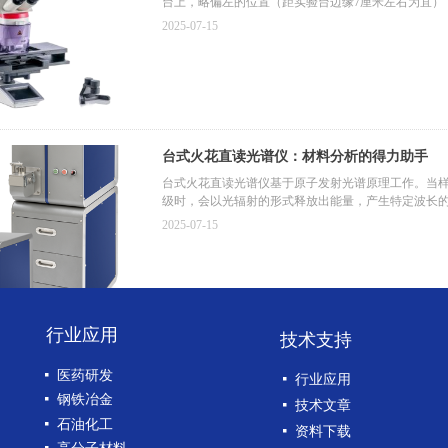
台上，略偏左的位置（距实验台边缘7厘米左右为宜）
2025-07-15
台式火花直读光谱仪：材料分析的得力助手
台式火花直读光谱仪基于原子发射光谱原理工作。当
级时，会以光辐射的形式释放出能量，产生特定波长
2025-07-15
行业应用
技术支持
移动式光谱仪PMP
넷
医药研发
넷
行业应用
移动式光谱仪PMP凭借其高精度、快速识别、环境适
넷
钢铁冶金
属分析方案！
넷
技术文章
넷
石油化工
2024-05-30
넷
资料下载