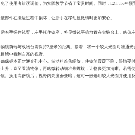
免了使用者错误调整，为实践教学节省了宝贵时间。同时，EZTube™
镜部件在搬运过程中损坏，让新手在移动显微镜时更加安心。
需右手握住镜臂，左手托住镜座，将显微镜平稳放置在实验台上，略偏左
镜前端与载物台需保持2厘米的距离。接着，将一个较大光圈对准通光
在目镜中看到白亮的视野。
保标本正对通光孔中心。转动粗准焦螺旋，使镜筒缓缓下降，眼睛要时
缓上升，直至看清物像，再略微转动细准焦螺旋，让物像更加清晰。若需
倍镜。换用高倍镜后，视野内亮度会变暗，这时一般选用较大光圈并使用