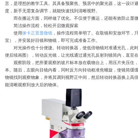
言，是理想的教学工具。其具备预聚焦、预居中的聚光器，这一设计避
度，新手无需复杂调节，就能快速找到清晰视野。
而在搬运方面，同样做了优化。不仅便于搬运，还能有效防止显微
简洁操作流程，轻松开启微观探索
使用
徕卡正置显微镜
，操作流程简单明了。在取镜和安放环节，只
宜），并安装好目镜和物镜，即可完成准备工作。
对光操作也十分便捷。转动转换器，使低倍物镜对准通光孔，此时物
便后续画图），转动反光镜，让光线通过通光孔反射到镜筒内，直至
观察阶段，把所要观察的玻片标本放在载物台上，用压片夹压住，确
本。随后，左眼向目镜内看，同时反方向转动粗准焦螺旋，使镜筒缓
物镜找到观察物象，并将其调到视野正中间，然后转动转换器换上高
能清晰观察到放大后的物体。