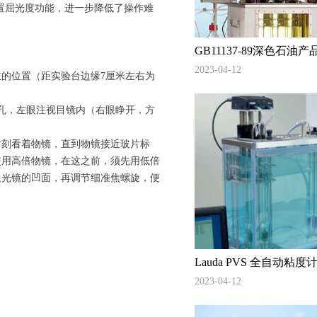
预置屈光度功能，进一步降低了操作难
GB11137-89深色石
（逆流法）和动力粘度
2023-04-12
的位置（距实验台边缘7厘米左右为
孔，左眼注视目镜内（右眼睁开，方
刻看着物镜，直到物镜接近玻片标
使用高倍物镜，在这之前，须先用低倍
反光镜的凹面，再调节细准焦螺旋，便
Lauda PVS 全自动
二甲酸丁二醇酯（PBA
2023-04-12