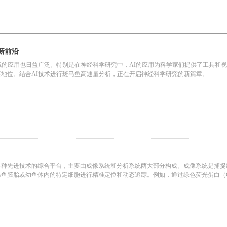
新前沿
域的应用也日益广泛。特别是在神经科学研究中，AI的应用为科学家们提供了工具和
地位。结合AI技术进行斑马鱼高通量分析，正在开启神经科学研究的新篇章。
多种先进技术的综合平台，主要由成像系统和分析系统两大部分构成。成像系统是捕捉
鱼胚胎或幼鱼体内的特定细胞进行精准定位和动态追踪。例如，通过绿色荧光蛋白（G
细胞的运动轨迹和形态变化，实现长时程动态观察。