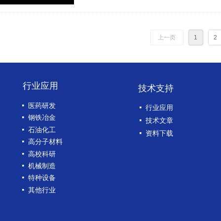
上一页
1
2
行业应用
技术支持
넷
医药研发
넷
行业应用
넷
钢铁冶金
넷
技术文章
넷
石油化工
넷
资料下载
넷
高分子材料
넷
高校科研
넷
机械制造
넷
特种设备
넷
其他行业