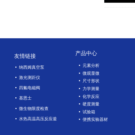
产品中心
友情链接
넷
元素分析
넷
纳西姆真空泵
넷
微观显微
넷
激光测距仪
넷
尺寸形状
넷
四氟电磁阀
넷
力学测量
넷
化学反应
넷
基恩士
넷
硬度测量
넸
微生物限度检查
넷
试验箱
넸
水热高温高压反应釜
넷
便携实验器材