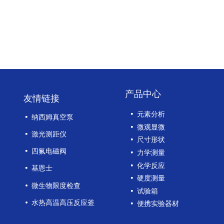
产品中心
友情链接
넷
元素分析
넷
纳西姆真空泵
넷
微观显微
넷
激光测距仪
넷
尺寸形状
넷
四氟电磁阀
넷
力学测量
넷
化学反应
넷
基恩士
넷
硬度测量
넸
微生物限度检查
넷
试验箱
넸
水热高温高压反应釜
넷
便携实验器材