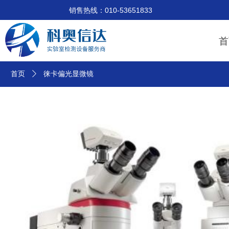
销售热线：010-53651833 技术支
首
首页
ꄲ
徕卡偏光显微镜