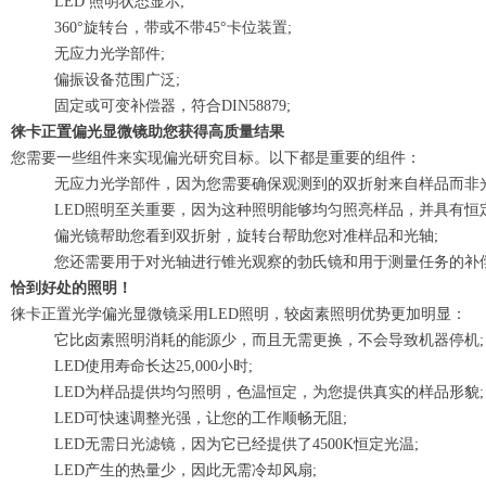
LED 照明状态显示;
360°旋转台，带或不带45°卡位装置;
无应力光学部件;
偏振设备范围广泛;
固定或可变补偿器，符合DIN58879;
徕卡正置偏光显微镜助您获得高质量结果
您需要一些组件来实现偏光研究目标。以下都是重要的组件：
无应力光学部件，因为您需要确保观测到的双折射来自样品而非光
LED照明至关重要，因为这种照明能够均匀照亮样品，并具有恒
偏光镜帮助您看到双折射，旋转台帮助您对准样品和光轴;
您还需要用于对光轴进行锥光观察的勃氏镜和用于测量任务的补偿
恰到好处的照明！
徕卡正置光学偏光显微镜采用LED照明，较卤素照明优势更加明显：
它比卤素照明消耗的能源少，而且无需更换，不会导致机器停机;
LED使用寿命长达25,000小时;
LED为样品提供均匀照明，色温恒定，为您提供真实的样品形貌;
LED可快速调整光强，让您的工作顺畅无阻;
LED无需日光滤镜，因为它已经提供了4500K恒定光温;
LED产生的热量少，因此无需冷却风扇;