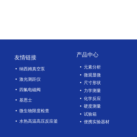
产品中心
友情链接
넷
元素分析
넷
纳西姆真空泵
넷
微观显微
넷
激光测距仪
넷
尺寸形状
넷
四氟电磁阀
넷
力学测量
넷
化学反应
넷
基恩士
넷
硬度测量
넸
微生物限度检查
넷
试验箱
넸
水热高温高压反应釜
넷
便携实验器材