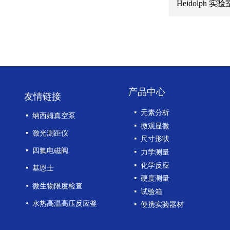
Heidolph 
产品中心
友情链接
넷
元素分析
넷
纳西姆真空泵
넷
微观显微
넷
激光测距仪
넷
尺寸形状
넷
四氟电磁阀
넷
力学测量
넷
化学反应
넷
基恩士
넷
硬度测量
넸
微生物限度检查
넷
试验箱
넸
水热高温高压反应釜
넷
便携实验器材