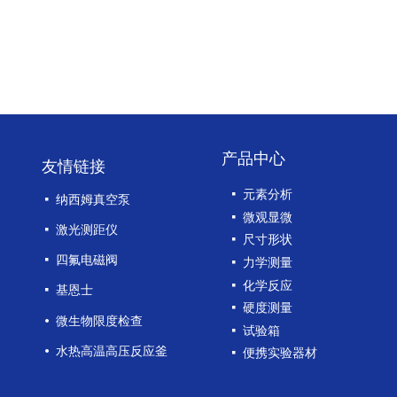
产品中心
友情链接
넷
元素分析
넷
纳西姆真空泵
넷
微观显微
넷
激光测距仪
넷
尺寸形状
넷
四氟电磁阀
넷
力学测量
넷
化学反应
넷
基恩士
넷
硬度测量
넸
微生物限度检查
넷
试验箱
넸
水热高温高压反应釜
넷
便携实验器材